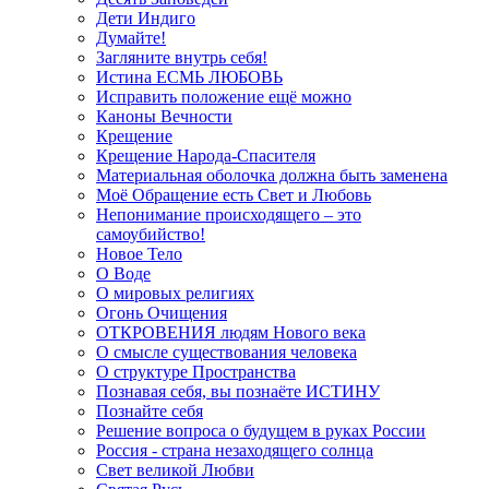
Дети Индиго
Думайте!
Загляните внутрь себя!
Истина ЕСМЬ ЛЮБОВЬ
Исправить положение ещё можно
Каноны Вечности
Крещение
Крещение Народа-Спасителя
Материальная оболочка должна быть заменена
Моё Обращение есть Свет и Любовь
Непонимание происходящего – это
самоубийство!
Новое Тело
О Воде
О мировых религиях
Огонь Очищения
ОТКРОВЕНИЯ людям Нового века
О смысле существования человека
О структуре Пространства
Познавая себя, вы познаёте ИСТИНУ
Познайте себя
Решение вопроса о будущем в руках России
Россия - страна незаходящего солнца
Свет великой Любви