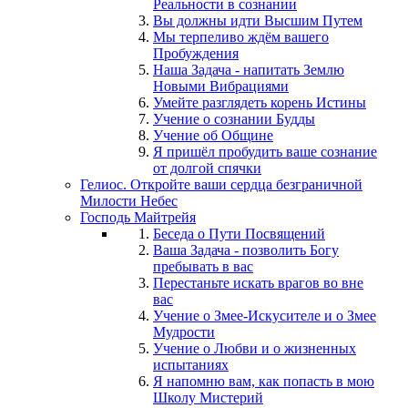
Реальности в сознании
Вы должны идти Высшим Путем
Мы терпеливо ждём вашего
Пробуждения
Наша Задача - напитать Землю
Новыми Вибрациями
Умейте разглядеть корень Истины
Учение о сознании Будды
Учение об Общине
Я пришёл пробудить ваше сознание
от долгой спячки
Гелиос. Откройте ваши сердца безграничной
Милости Небес
Господь Майтрейя
Беседа о Пути Посвящений
Ваша Задача - позволить Богу
пребывать в вас
Перестаньте искать врагов во вне
вас
Учение о Змее-Искусителе и о Змее
Мудрости
Учение о Любви и о жизненных
испытаниях
Я напомню вам, как попасть в мою
Школу Мистерий