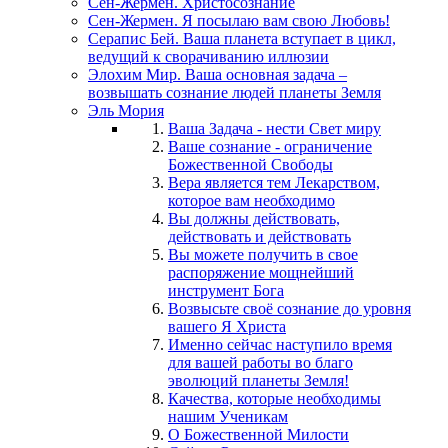
Сен-Жермен. Христосознание
Сен-Жермен. Я посылаю вам свою Любовь!
Серапис Бей. Ваша планета вступает в цикл,
ведущий к сворачиванию иллюзии
Элохим Мир. Ваша основная задача –
возвышать сознание людей планеты Земля
Эль Мория
Ваша Задача - нести Свет миру
Ваше сознание - ограничение
Божественной Свободы
Вера является тем Лекарством,
которое вам необходимо
Вы должны действовать,
действовать и действовать
Вы можете получить в свое
распоряжение мощнейший
инструмент Бога
Возвысьте своё сознание до уровня
вашего Я Христа
Именно сейчас наступило время
для вашей работы во благо
эволюций планеты Земля!
Качества, которые необходимы
нашим Ученикам
О Божественной Милости