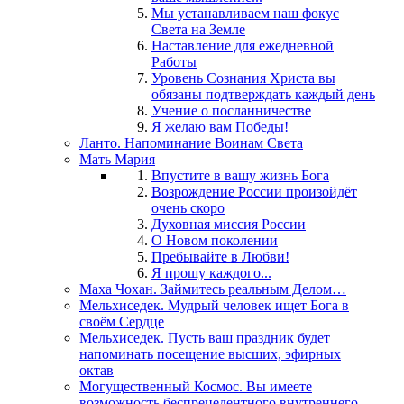
Мы устанавливаем наш фокус
Света на Земле
Наставление для ежедневной
Работы
Уровень Сознания Христа вы
обязаны подтверждать каждый день
Учение о посланничестве
Я желаю вам Победы!
Ланто. Напоминание Воинам Света
Мать Мария
Впустите в вашу жизнь Бога
Возрождение России произойдёт
очень скоро
Духовная миссия России
О Новом поколении
Пребывайте в Любви!
Я прошу каждого...
Маха Чохан. Займитесь реальным Делом…
Мельхиседек. Мудрый человек ищет Бога в
своём Сердце
Мельхиседек. Пусть ваш праздник будет
напоминать посещение высших, эфирных
октав
Могущественный Космос. Вы имеете
возможность беспрецедентного внутреннего