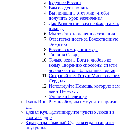
Будущее России
Вам следует понять
Вы пришли в этот мир, чтобы
получить Урок Различения
Дар Различения вам необходим как
никогда
Мы зовём к изменению сознания
Ответственность за Божественную
Энергию
Россия в ожидании Чуда
Тишина Сердца
Только вера в Бога и любовь ко
всему Творению способны спасти
человечество в ближайшее время
Сохраняйте Заботу о Мире в ваших
Сердцах
Используйте Помощь, которую вам
дают Небеса…
Учение о Переходе
Гуань Инь. Вам необходим иммунитет против
зла
Джвал Кул. Культивируйте чувство Любви в
своём сердце
Заратустра. Главный Судья всегда находится
внутри вас