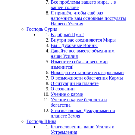
Все проблемы вашего мира… в
вашей голове
Я пришёл, чтобы ещё раз
напомнить вам основные постулаты
Нашего Учения
Господь Сурия
В добрый Путь!
Внутри вас соединяются Миры
Вы - Духовные Воины
Давайте все вместе объединим
наши Усилия
Измените себя – и весь мир
изменится!
Никогда не становитесь взрослыми
О возможности облегчения Кармы
О ситуации на планете
О сознании
Учение о карме
Учение о карме бедности и
богатства
Я назначаю вас Дежурными по
планете Земля
Господь Шива
Благословенны ваши Усилия и
Устремления