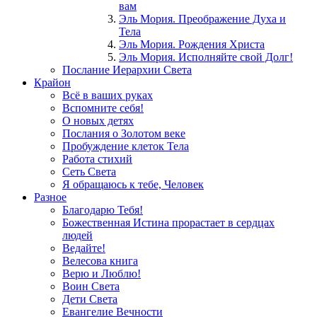
вам
Эль Мория. Преображение Духа и
Тела
Эль Мория. Рождения Христа
Эль Мория. Исполняйте свой Долг!
Послание Иерархии Света
Крайон
Всё в ваших руках
Вспомните себя!
О новых детях
Послания о Золотом веке
Пробуждение клеток Тела
Работа стихий
Сеть Света
Я обращаюсь к тебе, Человек
Разное
Благодарю Тебя!
Божественная Истина прорастает в сердцах
людей
Ведайте!
Велесова книга
Верю и Люблю!
Воин Света
Дети Света
Евангелие Вечности