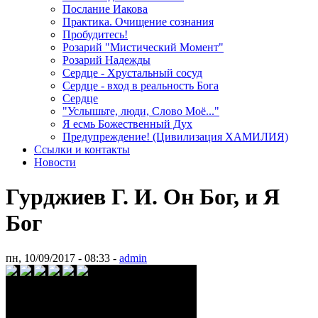
Послание Иакова
Практика. Очищение сознания
Пробудитесь!
Розарий "Мистический Момент"
Розарий Надежды
Сердце - Хрустальный сосуд
Сердце - вход в реальность Бога
Сердце
"Услышьте, люди, Слово Моё..."
Я есмь Божественный Дух
Предупреждение! (Цивилизация ХАМИЛИЯ)
Ссылки и контакты
Новости
Гурджиев Г. И. Он Бог, и Я
Бог
пн, 10/09/2017 - 08:33 -
admin