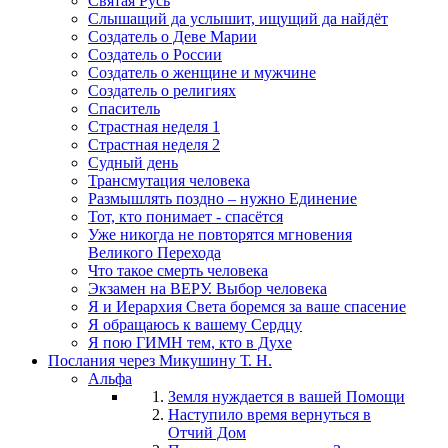
Святая Русь
Слышащий да услышит, ищущий да найдёт
Создатель о Деве Марии
Создатель о России
Создатель о женщине и мужчине
Создатель о религиях
Спаситель
Страстная неделя 1
Страстная неделя 2
Судный день
Трансмутация человека
Размышлять поздно – нужно Единение
Тот, кто понимает - спасётся
Уже никогда не повторятся мгновения
Великого Перехода
Что такое смерть человека
Экзамен на ВЕРУ. Выбор человека
Я и Иерархия Света боремся за ваше спасение
Я обращаюсь к вашему Сердцу
Я пою ГИМН тем, кто в Духе
Послания через Микушину Т. Н.
Альфа
Земля нуждается в вашей Помощи
Наступило время вернуться в
Отчий Дом