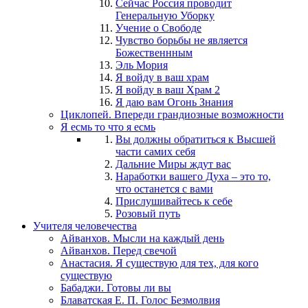
Сейчас Россия проводит
Генеральную Уборку
Учение о Свободе
Чувство борьбы не является
Божественнным
Эль Мория
Я войду в ваш храм
Я войду в ваш Храм 2
Я даю вам Огонь Знания
Циклопей. Впереди грандиозные возможности
Я есмь то что я есмь
Вы должны обратиться к Высшей
части самих себя
Дальние Миры ждут вас
Наработки вашего Духа – это то,
что останется с вами
Прислушивайтесь к себе
Розовый путь
Учителя человечества
Айванхов. Мысли на каждый день
Айванхов. Перед свечой
Анастасия. Я существую для тех, для кого
существую
Бабаджи. Готовы ли вы
Блаватская Е. П. Голос Безмолвия