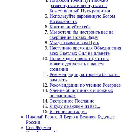
Из любой точки пути можно
развернуться и вернуться на
Божественный Путь развития
Используйте дарованную Богом
Возможность
Контролируйте себя
Мы хотели бы настроить вас на
свершение Новых Задач
Мы указываем вам Путь
Наступило время для Объединения
всех Светлых Сил на планете
Происходит ровно то, что вы
можете допустить в вашем
сознании
Рекомендации, которые я бы хотел
вам дать
Рекомендации по чтению Розариев
Учение об истинных и ложных
посланниках
Экстренное Послание
Я буду с каждым из вас...
Я терпеливо жду...
Николай Рерих. Я Верю в Великое Будущее
России
Сен-Жермен