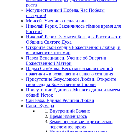
роста
Могущественный Победа. Час Победы
наступил!
Моисей. Учение о ненасилии
Николай Рерих. Закончилось тёмное время для
России!
Николай Рерих. Замысел Бога для России – это
Община Святого Духа
Откройте свои сердца Божественной любви, и
вы измените этот мир
Павел Венецианец. Учение об Энергии
Божественной Матери
Падма Самбхава. Весь смысл молитвенной
практики - в возвышении вашего сознания
Присутствие Безусловной Любви. Откройте
свои сердца Божественной Любви
Присутствие Единого. Мы все едины и имеем
общий Исток
Саи Баба. Единая Религия Любви
Санат Кумара
Внутренний Баланс
Время изменилось
Земля переживает критическое,
переломное время