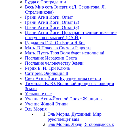
Будда о Сострадании
Весь Мир есть Энергия (Л. Секлитова, Л.
Стрельникова)
Грани Агни Йоги. Опыт
Грани Агни Йоги. Опыт (2)
Грани Агни Йоги. Опыт (3)
Грани Агни Йоги. Пространственное значение
поступков и мыслей (Г.А.Й.)
Гурджиев Г. И. Он Бог, и Я Бог
Мать. В Покое, в Свете и Радости
Мать. Пусть Твоя Воля будет исполнена!
Послание Иерархии Света
Послание человечеству Земли
Рерих Е. И. Три Ключа
Сатпрем. Эволюция II
Свет Агни-Йоги. Будущее мира светло
Тихоплав В. Ю. Волновой процесс эволюции
Земли
Услышьте нас
Учение Агни-Йоги об Эпохе Женщины
Учение Живой Этики
Эль Мория
Эль Мория. Духовный Мир
рукоплещет вам
Эль Мория. Люди, Я обращаюсь к