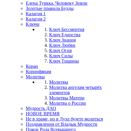
Елена Туркка. Человеку Земли
Золотые правила Будды
Калагия 1
Калагия 2
Ключи
Ключ Бессмертия
Ключ Единства
Ключ Знания
Ключ Любви
Ключ Огня
Ключ Силы
Ключ Тишины
Коран
Коринфянам
Молитвы
Молитвы
Молитва ангелам четырёх
элементов
Молитвы Матери
Молитва о России
Мудрость ДАО
НОВОЕ ВРЕМЯ
Не в храме, но в Духе будете молиться
Поздравления от Владык Мудрости
Покон Рода Всевышнего