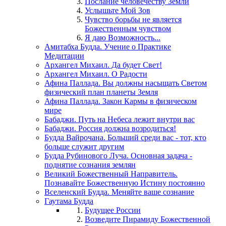
Послание человечеству Земли
Услышьте Мой Зов
Чувство борьбы не является
Божественным чувством
Я даю Возможность...
Амитабха Будда. Учение о Практике
Медитации
Архангел Михаил. Да будет Свет!
Архангел Михаил. О Радости
Афина Паллада. Вы должны насыщать Светом
физический план планеты Земля
Афина Паллада. Закон Кармы в физическом
мире
Бабаджи. Путь на Небеса лежит внутри вас
Бабаджи. Россия должна возродиться!
Будда Вайрочана. Больший среди вас - тот, кто
больше служит другим
Будда Рубинового Луча. Основная задача -
поднятие сознания землян
Великий Божественный Направитель.
Познавайте Божественную Истину постоянно
Вселенский Будда. Меняйте ваше сознание
Гаутама Будда
Будущее России
Возведите Пирамиду Божественной