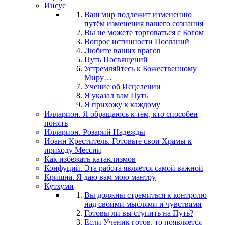
Иисус
Ваш мир подлежит изменению
путём изменения вашего сознания
Вы не можете торговаться с Богом
Вопрос истинности Посланий
Любите ваших врагов
Путь Посвящений
Устремляйтесь к Божественному
Миру…
Учение об Исцелении
Я указал вам Путь
Я прихожу к каждому
Илларион. Я обращаюсь к тем, кто способен
понять
Илларион. Розарий Надежды
Иоанн Креститель. Готовьте свои Храмы к
приходу Мессии
Как избежать катаклизмов
Конфуций. Эта работа является самой важной
Кришна. Я даю вам мою мантру
Кутхуми
Вы должны стремиться к контролю
над своими мыслями и чувствами
Готовы ли вы ступить на Путь?
Если Ученик готов, то появляется