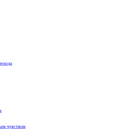
рехода
м
ным чувством