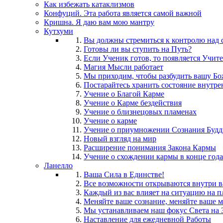
Как избежать катаклизмов
Конфуций. Эта работа является самой важной
Кришна. Я даю вам мою мантру
Кутхуми
Вы должны стремиться к контролю над 
Готовы ли вы ступить на Путь?
Если Ученик готов, то появляется Учит
Магия Мысли работает
Мы приходим, чтобы разбудить вашу Бо
Постарайтесь хранить состояние внутр
Учение о Благой Карме
Учение о Карме бездействия
Учение о близнецовых пламенах
Учение о карме
Учение о приумножении Сознания Буд
Новый взгляд на мир
Расширение понимания Закона Кармы
Учение о схождении кармы в конце года
Ланелло
Ваша Сила в Единстве!
Все возможности открываются внутри в
Каждый из вас влияет на ситуацию на п
Меняйте ваше сознание, меняйте ваше м
Мы устанавливаем наш фокус Света на 
Наставление для ежедневной Работы