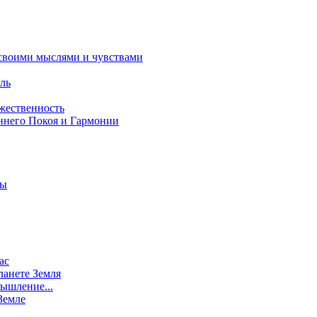
своими мыслями и чувствами
ель
жественность
еннего Покоя и Гармонии
ды
ас
ланете Земля
ышление...
Земле