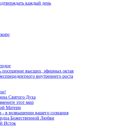
одтверждать каждый день
скоро
ердце
ть посещение высших, эфирных октав
еспрецедентного внутреннего роста
ии!
щина Святого Духа
змените этот мир
ной Матери
 - в возвышении вашего сознания
ердца Божественной Любви
ий Исток