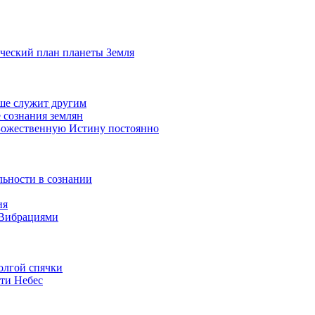
ческий план планеты Земля
ьше служит другим
е сознания землян
Божественную Истину постоянно
ьности в сознании
ия
 Вибрациями
олгой спячки
ти Небес