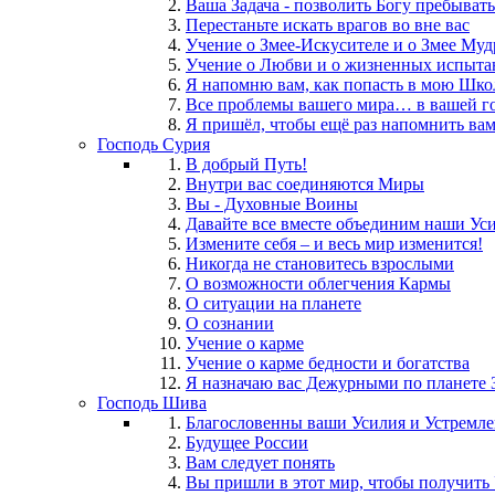
Ваша Задача - позволить Богу пребывать
Перестаньте искать врагов во вне вас
Учение о Змее-Искусителе и о Змее Муд
Учение о Любви и о жизненных испыта
Я напомню вам, как попасть в мою Шк
Все проблемы вашего мира… в вашей г
Я пришёл, чтобы ещё раз напомнить ва
Господь Сурия
В добрый Путь!
Внутри вас соединяются Миры
Вы - Духовные Воины
Давайте все вместе объединим наши Ус
Измените себя – и весь мир изменится!
Никогда не становитесь взрослыми
О возможности облегчения Кармы
О ситуации на планете
О сознании
Учение о карме
Учение о карме бедности и богатства
Я назначаю вас Дежурными по планете 
Господь Шива
Благословенны ваши Усилия и Устремл
Будущее России
Вам следует понять
Вы пришли в этот мир, чтобы получить