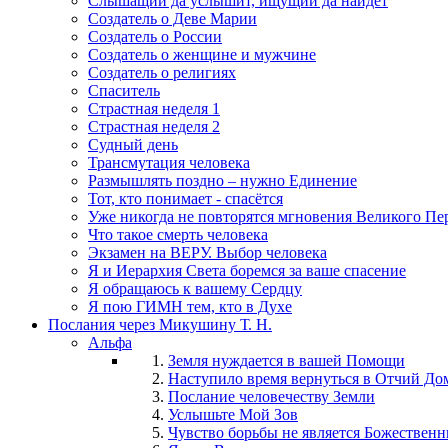
Слышащий да услышит, ищущий да найдёт
Создатель о Деве Марии
Создатель о России
Создатель о женщине и мужчине
Создатель о религиях
Спаситель
Страстная неделя 1
Страстная неделя 2
Судный день
Трансмутация человека
Размышлять поздно – нужно Единение
Тот, кто понимает - спасётся
Уже никогда не повторятся мгновения Великого Пе
Что такое смерть человека
Экзамен на ВЕРУ. Выбор человека
Я и Иерархия Света боремся за ваше спасение
Я обращаюсь к вашему Сердцу
Я пою ГИМН тем, кто в Духе
Послания через Микушину Т. Н.
Альфа
Земля нуждается в вашей Помощи
Наступило время вернуться в Отчий До
Послание человечеству Земли
Услышьте Мой Зов
Чувство борьбы не является Божествен