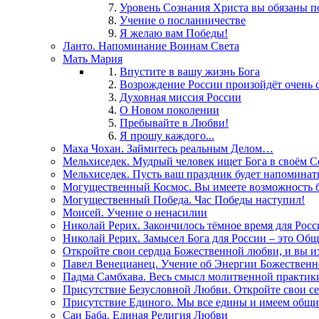
Уровень Сознания Христа вы обязаны п
Учение о посланничестве
Я желаю вам Победы!
Ланто. Напоминание Воинам Света
Мать Мария
Впустите в вашу жизнь Бога
Возрождение России произойдёт очень 
Духовная миссия России
О Новом поколении
Пребывайте в Любви!
Я прошу каждого...
Маха Чохан. Займитесь реальным Делом…
Мельхиседек. Мудрый человек ищет Бога в своём С
Мельхиседек. Пусть ваш праздник будет напомина
Могущественный Космос. Вы имеете возможность б
Могущественный Победа. Час Победы наступил!
Моисей. Учение о ненасилии
Николай Рерих. Закончилось тёмное время для Росс
Николай Рерих. Замысел Бога для России – это Об
Откройте свои сердца Божественной любви, и вы и
Павел Венецианец. Учение об Энергии Божествен
Падма Самбхава. Весь смысл молитвенной практики
Присутствие Безусловной Любви. Откройте свои с
Присутствие Единого. Мы все едины и имеем общ
Саи Баба. Единая Религия Любви