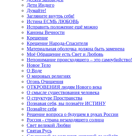
Дети Индиго
Думайте!
Загляните внутрь себя!
Истина ЕСМЬ ЛЮБОВЬ
Исправить положение ещё можно
Каноны Вечности
Крещение
Крещение Народа-Спасителя
Материальная оболочка должна быть заменена
Моё Обращение есть Свет и Любовь
Непонимание происходящего – это самоубийство!
Новое Тело
О Воде
О мировых религиях
Огонь Очищения
ОТКРОВЕНИЯ людям Нового века
О смысле существования человека
О структуре Пространства
Познавая себя, вы познаёте ИСТИНУ
Познайте себя
Решение вопроса о будущем в руках России
Россия - страна незаходящего солнца
Свет великой Любви
Святая Русь