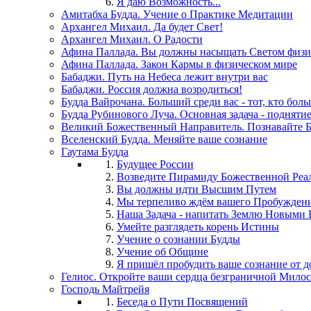
Я даю Возможность...
Амитабха Будда. Учение о Практике Медитации
Архангел Михаил. Да будет Свет!
Архангел Михаил. О Радости
Афина Паллада. Вы должны насыщать Светом физи
Афина Паллада. Закон Кармы в физическом мире
Бабаджи. Путь на Небеса лежит внутри вас
Бабаджи. Россия должна возродиться!
Будда Вайрочана. Больший среди вас - тот, кто бол
Будда Рубинового Луча. Основная задача - подняти
Великий Божественный Направитель. Познавайте 
Вселенский Будда. Меняйте ваше сознание
Гаутама Будда
Будущее России
Возведите Пирамиду Божественной Реал
Вы должны идти Высшим Путем
Мы терпеливо ждём вашего Пробужден
Наша Задача - напитать Землю Новыми
Умейте разглядеть корень Истины
Учение о сознании Будды
Учение об Общине
Я пришёл пробудить ваше сознание от д
Гелиос. Откройте ваши сердца безграничной Милос
Господь Майтрейя
Беседа о Пути Посвящений