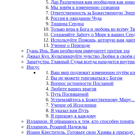
Дар Различения вам необходим как нико
Мы зовём к изменению сознания
Ответственность за Божественную Эне
Россия в ожидании Чуда
Тишина Сердца
Только вера в Бога и любовь ко всему 
Сохраняйте Заботу о Мире в ваших Сер
Используйте Помощь, которую вам даю
Учение о Переходе
Гуань Инь. Вам необходим иммунитет против зла
Джвал Кул. Культивируйте чувство Любви в своём 
Заратустра. Главный Судья всегда находится внутри
Иисус
Ваш мир подлежит изменению путём из
Вы не можете торговаться с Богом
Вопрос истинности Посланий
Любите ваших врагов
Путь Посвящений
Устремляйтесь к Божественному Миру
Учение об Исцелении
Я указал вам Путь
Я прихожу к каждому
Илларион. Я обращаюсь к тем, кто способен понять
Илларион. Розарий Надежды
Иоанн Креститель. Готовьте свои Храмы к приходу