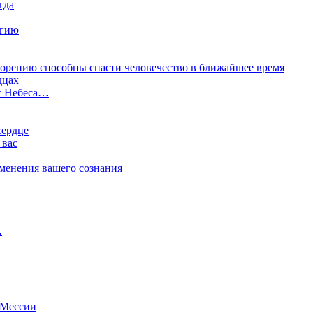
гда
ргию
Творению способны спасти человечество в ближайшее время
дцах
т Небеса…
сердце
 вас
менения вашего сознания
…
 Мессии