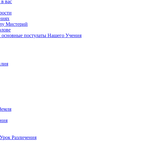
 в вас
рости
ниях
олу Мистерий
олове
м основные постулаты Нашего Учения
илия
Земля
ения
 Урок Различения