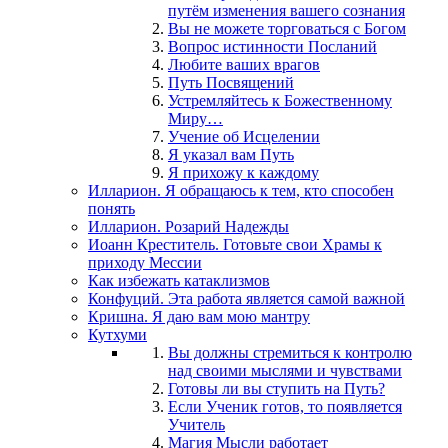
путём изменения вашего сознания
Вы не можете торговаться с Богом
Вопрос истинности Посланий
Любите ваших врагов
Путь Посвящений
Устремляйтесь к Божественному
Миру…
Учение об Исцелении
Я указал вам Путь
Я прихожу к каждому
Илларион. Я обращаюсь к тем, кто способен
понять
Илларион. Розарий Надежды
Иоанн Креститель. Готовьте свои Храмы к
приходу Мессии
Как избежать катаклизмов
Конфуций. Эта работа является самой важной
Кришна. Я даю вам мою мантру
Кутхуми
Вы должны стремиться к контролю
над своими мыслями и чувствами
Готовы ли вы ступить на Путь?
Если Ученик готов, то появляется
Учитель
Магия Мысли работает