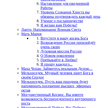
Наставление для ежедневной
Работы
Уровень Сознания Христа вы
обязаны подтверждать каждый день
Учение о посланничестве
Я желаю вам Победы!
Ланто. Напоминание Воинам Света
Мать Мария
Впустите в вашу жизнь Бога
Возрождение России произойдёт
очень скоро
Духовная миссия России
О Новом поколении
Пребывайте в Любви!
Я прошу каждого...
Маха Чохан. Займитесь реальным Делом…
Мельхиседек. Мудрый человек ищет Бога в
своём Сердце
Мельхиседек. Пусть ваш праздник будет
напоминать посещение высших, эфирных
октав
Могущественный Космос. Вы имеете
возможность беспрецедентного внутреннего
роста
Могущественный Победа. Час Победы