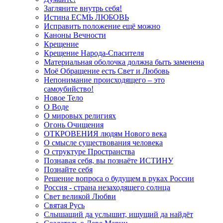
Загляните внутрь себя!
Истина ЕСМЬ ЛЮБОВЬ
Исправить положение ещё можно
Каноны Вечности
Крещение
Крещение Народа-Спасителя
Материальная оболочка должна быть заменена
Моё Обращение есть Свет и Любовь
Непонимание происходящего – это
самоубийство!
Новое Тело
О Воде
О мировых религиях
Огонь Очищения
ОТКРОВЕНИЯ людям Нового века
О смысле существования человека
О структуре Пространства
Познавая себя, вы познаёте ИСТИНУ
Познайте себя
Решение вопроса о будущем в руках России
Россия - страна незаходящего солнца
Свет великой Любви
Святая Русь
Слышащий да услышит, ищущий да найдёт