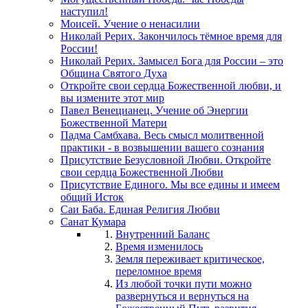
наступил!
Моисей. Учение о ненасилии
Николай Рерих. Закончилось тёмное время для
России!
Николай Рерих. Замысел Бога для России – это
Община Святого Духа
Откройте свои сердца Божественной любви, и
вы измените этот мир
Павел Венецианец. Учение об Энергии
Божественной Матери
Падма Самбхава. Весь смысл молитвенной
практики - в возвышении вашего сознания
Присутствие Безусловной Любви. Откройте
свои сердца Божественной Любви
Присутствие Единого. Мы все едины и имеем
общий Исток
Саи Баба. Единая Религия Любви
Санат Кумара
Внутренний Баланс
Время изменилось
Земля переживает критическое,
переломное время
Из любой точки пути можно
развернуться и вернуться на