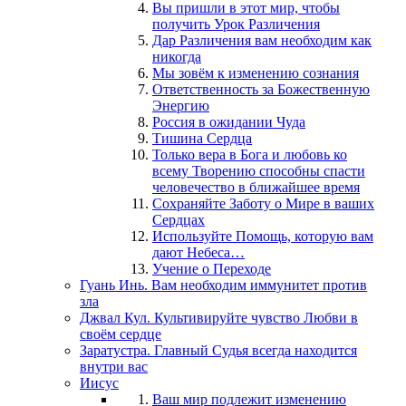
Вы пришли в этот мир, чтобы
получить Урок Различения
Дар Различения вам необходим как
никогда
Мы зовём к изменению сознания
Ответственность за Божественную
Энергию
Россия в ожидании Чуда
Тишина Сердца
Только вера в Бога и любовь ко
всему Творению способны спасти
человечество в ближайшее время
Сохраняйте Заботу о Мире в ваших
Сердцах
Используйте Помощь, которую вам
дают Небеса…
Учение о Переходе
Гуань Инь. Вам необходим иммунитет против
зла
Джвал Кул. Культивируйте чувство Любви в
своём сердце
Заратустра. Главный Судья всегда находится
внутри вас
Иисус
Ваш мир подлежит изменению