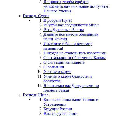
Я пришёл, чтобы ещё раз
напомнить вам основные постулаты
Нашего Учения
Господь Сурия
В добрый Путь!
Внутри вас соединяются Миры
Вы - Духовные Воины
Давайте все вместе объединим
наши Усилия
Измените себя – и весь мир
изменится!
Никогда не становитесь взрослыми
О возможности облегчения Кармы
О ситуации на планете
О сознании
Учение о карме
Учение о карме бедности и
богатства
Я назначаю вас Дежурными по
планете Земля
Господь Шива
Благословенны ваши Усилия и
Устремления
Будущее России
Вам следует понять