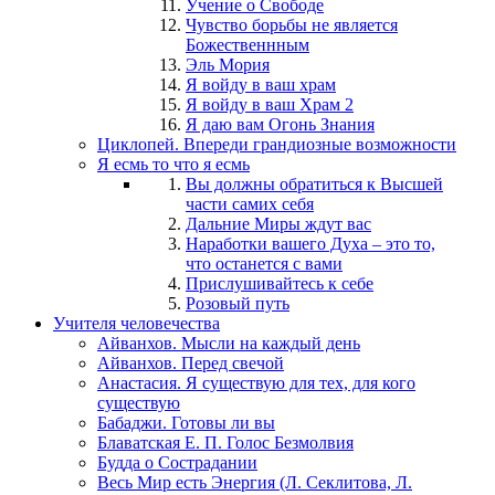
Учение о Свободе
Чувство борьбы не является
Божественнным
Эль Мория
Я войду в ваш храм
Я войду в ваш Храм 2
Я даю вам Огонь Знания
Циклопей. Впереди грандиозные возможности
Я есмь то что я есмь
Вы должны обратиться к Высшей
части самих себя
Дальние Миры ждут вас
Наработки вашего Духа – это то,
что останется с вами
Прислушивайтесь к себе
Розовый путь
Учителя человечества
Айванхов. Мысли на каждый день
Айванхов. Перед свечой
Анастасия. Я существую для тех, для кого
существую
Бабаджи. Готовы ли вы
Блаватская Е. П. Голос Безмолвия
Будда о Сострадании
Весь Мир есть Энергия (Л. Секлитова, Л.