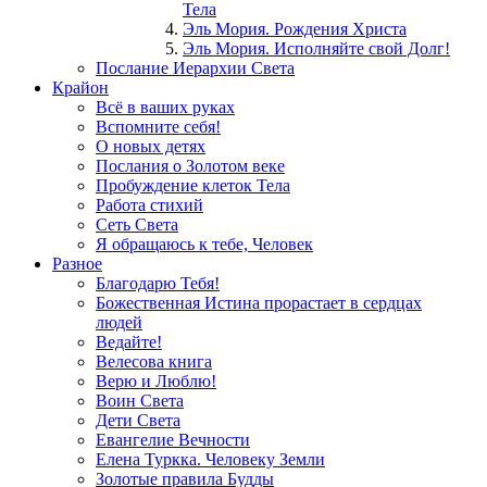
Тела
Эль Мория. Рождения Христа
Эль Мория. Исполняйте свой Долг!
Послание Иерархии Света
Крайон
Всё в ваших руках
Вспомните себя!
О новых детях
Послания о Золотом веке
Пробуждение клеток Тела
Работа стихий
Сеть Света
Я обращаюсь к тебе, Человек
Разное
Благодарю Тебя!
Божественная Истина прорастает в сердцах
людей
Ведайте!
Велесова книга
Верю и Люблю!
Воин Света
Дети Света
Евангелие Вечности
Елена Туркка. Человеку Земли
Золотые правила Будды