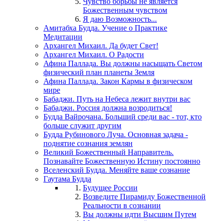
Чувство борьбы не является
Божественным чувством
Я даю Возможность...
Амитабха Будда. Учение о Практике
Медитации
Архангел Михаил. Да будет Свет!
Архангел Михаил. О Радости
Афина Паллада. Вы должны насыщать Светом
физический план планеты Земля
Афина Паллада. Закон Кармы в физическом
мире
Бабаджи. Путь на Небеса лежит внутри вас
Бабаджи. Россия должна возродиться!
Будда Вайрочана. Больший среди вас - тот, кто
больше служит другим
Будда Рубинового Луча. Основная задача -
поднятие сознания землян
Великий Божественный Направитель.
Познавайте Божественную Истину постоянно
Вселенский Будда. Меняйте ваше сознание
Гаутама Будда
Будущее России
Возведите Пирамиду Божественной
Реальности в сознании
Вы должны идти Высшим Путем