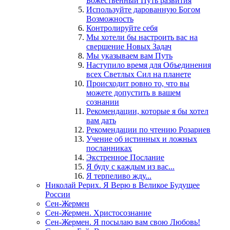
Божественный Путь развития
Используйте дарованную Богом
Возможность
Контролируйте себя
Мы хотели бы настроить вас на
свершение Новых Задач
Мы указываем вам Путь
Наступило время для Объединения
всех Светлых Сил на планете
Происходит ровно то, что вы
можете допустить в вашем
сознании
Рекомендации, которые я бы хотел
вам дать
Рекомендации по чтению Розариев
Учение об истинных и ложных
посланниках
Экстренное Послание
Я буду с каждым из вас...
Я терпеливо жду...
Николай Рерих. Я Верю в Великое Будущее
России
Сен-Жермен
Сен-Жермен. Христосознание
Сен-Жермен. Я посылаю вам свою Любовь!