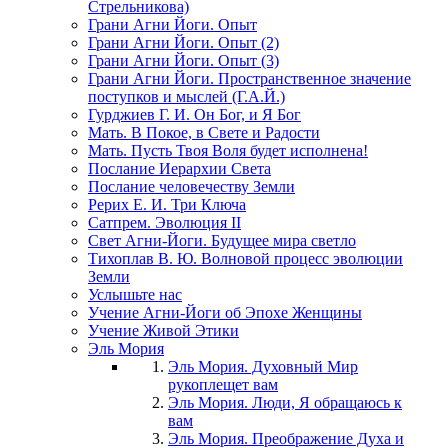
Стрельникова)
Грани Агни Йоги. Опыт
Грани Агни Йоги. Опыт (2)
Грани Агни Йоги. Опыт (3)
Грани Агни Йоги. Пространственное значение
поступков и мыслей (Г.А.Й.)
Гурджиев Г. И. Он Бог, и Я Бог
Мать. В Покое, в Свете и Радости
Мать. Пусть Твоя Воля будет исполнена!
Послание Иерархии Света
Послание человечеству Земли
Рерих Е. И. Три Ключа
Сатпрем. Эволюция II
Свет Агни-Йоги. Будущее мира светло
Тихоплав В. Ю. Волновой процесс эволюции
Земли
Услышьте нас
Учение Агни-Йоги об Эпохе Женщины
Учение Живой Этики
Эль Мория
Эль Мория. Духовный Мир
рукоплещет вам
Эль Мория. Люди, Я обращаюсь к
вам
Эль Мория. Преображение Духа и