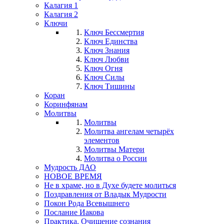
Калагия 1
Калагия 2
Ключи
Ключ Бессмертия
Ключ Единства
Ключ Знания
Ключ Любви
Ключ Огня
Ключ Силы
Ключ Тишины
Коран
Коринфянам
Молитвы
Молитвы
Молитва ангелам четырёх
элементов
Молитвы Матери
Молитва о России
Мудрость ДАО
НОВОЕ ВРЕМЯ
Не в храме, но в Духе будете молиться
Поздравления от Владык Мудрости
Покон Рода Всевышнего
Послание Иакова
Практика. Очищение сознания