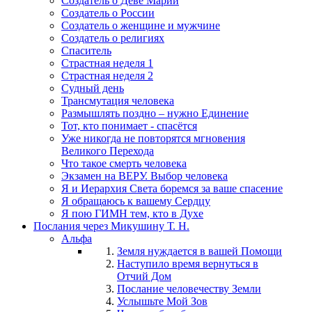
Создатель о Деве Марии
Создатель о России
Создатель о женщине и мужчине
Создатель о религиях
Спаситель
Страстная неделя 1
Страстная неделя 2
Судный день
Трансмутация человека
Размышлять поздно – нужно Единение
Тот, кто понимает - спасётся
Уже никогда не повторятся мгновения
Великого Перехода
Что такое смерть человека
Экзамен на ВЕРУ. Выбор человека
Я и Иерархия Света боремся за ваше спасение
Я обращаюсь к вашему Сердцу
Я пою ГИМН тем, кто в Духе
Послания через Микушину Т. Н.
Альфа
Земля нуждается в вашей Помощи
Наступило время вернуться в
Отчий Дом
Послание человечеству Земли
Услышьте Мой Зов