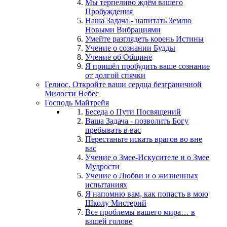
Мы терпеливо ждём вашего
Пробуждения
Наша Задача - напитать Землю
Новыми Вибрациями
Умейте разглядеть корень Истины
Учение о сознании Будды
Учение об Общине
Я пришёл пробудить ваше сознание
от долгой спячки
Гелиос. Откройте ваши сердца безграничной
Милости Небес
Господь Майтрейя
Беседа о Пути Посвящений
Ваша Задача - позволить Богу
пребывать в вас
Перестаньте искать врагов во вне
вас
Учение о Змее-Искусителе и о Змее
Мудрости
Учение о Любви и о жизненных
испытаниях
Я напомню вам, как попасть в мою
Школу Мистерий
Все проблемы вашего мира… в
вашей голове