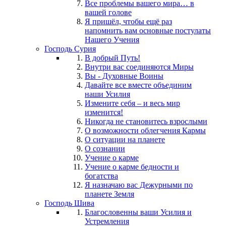
Все проблемы вашего мира… в
вашей голове
Я пришёл, чтобы ещё раз
напомнить вам основные постулаты
Нашего Учения
Господь Сурия
В добрый Путь!
Внутри вас соединяются Миры
Вы - Духовные Воины
Давайте все вместе объединим
наши Усилия
Измените себя – и весь мир
изменится!
Никогда не становитесь взрослыми
О возможности облегчения Кармы
О ситуации на планете
О сознании
Учение о карме
Учение о карме бедности и
богатства
Я назначаю вас Дежурными по
планете Земля
Господь Шива
Благословенны ваши Усилия и
Устремления