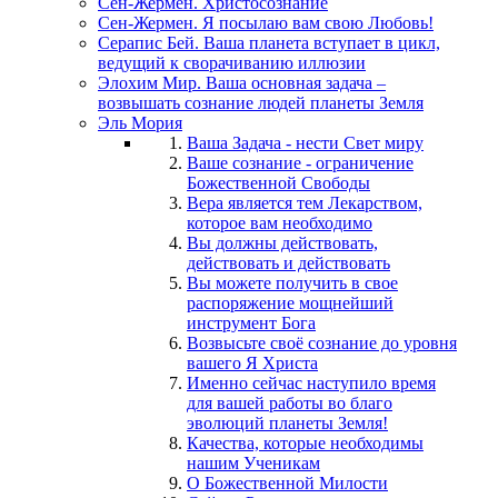
Сен-Жермен. Христосознание
Сен-Жермен. Я посылаю вам свою Любовь!
Серапис Бей. Ваша планета вступает в цикл,
ведущий к сворачиванию иллюзии
Элохим Мир. Ваша основная задача –
возвышать сознание людей планеты Земля
Эль Мория
Ваша Задача - нести Свет миру
Ваше сознание - ограничение
Божественной Свободы
Вера является тем Лекарством,
которое вам необходимо
Вы должны действовать,
действовать и действовать
Вы можете получить в свое
распоряжение мощнейший
инструмент Бога
Возвысьте своё сознание до уровня
вашего Я Христа
Именно сейчас наступило время
для вашей работы во благо
эволюций планеты Земля!
Качества, которые необходимы
нашим Ученикам
О Божественной Милости