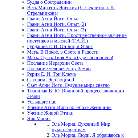
Будда о Сострадании
Весь Мир есть Энергия (Л. Секлитова, Л.
Стрельникова)
Грани Агни Йоги. Опыт
Грани Агни Йоги. Опыт (2)
Грани Агни Йоги. Опыт (3)
Грани Агни Йоги. Пространственное значение
поступков и мыслей (Г.А.Й.)
Гурджиев Г. И. Он Бог, и Я Бог
Мать. В Покое, в Свете и Радости
Мать. Пусть Твоя Воля будет исполнена!
Послание Иерархии Света
Послание человечеству Земли
Рерих Е. И. Три Ключа
Сатпрем. Эволюция II
Свет Агни-Йоги. Будущее мира светло
Тихоплав В. Ю. Волновой процесс эволюции
Земли
Услышьте нас
Учение Агни-Йоги об Эпохе Женщины
Учение Живой Этики
Эль Мория
Эль Мория. Духовный Мир
рукоплещет вам
Эль Мория. Люди, Я обращаюсь к