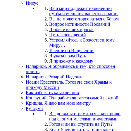
Иисус
Ваш мир подлежит изменению
путём изменения вашего сознания
Вы не можете торговаться с Богом
Вопрос истинности Посланий
Любите ваших врагов
Путь Посвящений
Устремляйтесь к Божественному
Миру…
Учение об Исцелении
Я указал вам Путь
Я прихожу к каждому
Илларион. Я обращаюсь к тем, кто способен
понять
Илларион. Розарий Надежды
Иоанн Креститель. Готовьте свои Храмы к
приходу Мессии
Как избежать катаклизмов
Конфуций. Эта работа является самой важной
Кришна. Я даю вам мою мантру
Кутхуми
Вы должны стремиться к контролю
над своими мыслями и чувствами
Готовы ли вы ступить на Путь?
Если Ученик готов, то появляется