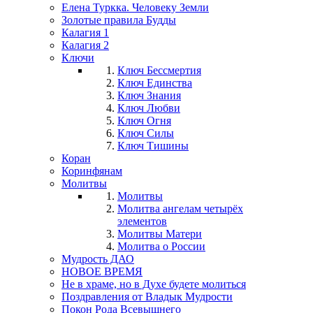
Елена Туркка. Человеку Земли
Золотые правила Будды
Калагия 1
Калагия 2
Ключи
Ключ Бессмертия
Ключ Единства
Ключ Знания
Ключ Любви
Ключ Огня
Ключ Силы
Ключ Тишины
Коран
Коринфянам
Молитвы
Молитвы
Молитва ангелам четырёх
элементов
Молитвы Матери
Молитва о России
Мудрость ДАО
НОВОЕ ВРЕМЯ
Не в храме, но в Духе будете молиться
Поздравления от Владык Мудрости
Покон Рода Всевышнего