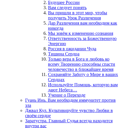
Будущее России
Вам следует понять
Вы пришли в этот мир, чтобы
получить Урок Различения
Дар Различения вам необходим как
никогда
Мы зовём к изменению сознания
Ответственность за Божественную
Энергию
Россия в ожидании Чуда
Тишина Сердца
Только вера в Бога и любовь ко
всему Творению способны спасти
человечество в ближайшее время
Сохраняйте Заботу о Мире в ваших
Сердцах
Используйте Помощь, которую вам
дают Небеса…
Учение о Переходе
Гуань Инь. Вам необходим иммунитет против
зла
Джвал Кул. Культивируйте чувство Любви в
своём сердце
Заратустра. Главный Судья всегда находится
внутри вас