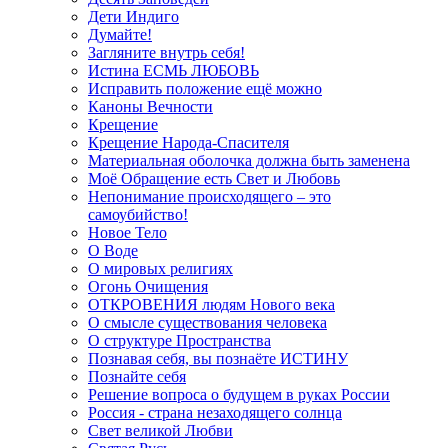
Дети Индиго
Думайте!
Загляните внутрь себя!
Истина ЕСМЬ ЛЮБОВЬ
Исправить положение ещё можно
Каноны Вечности
Крещение
Крещение Народа-Спасителя
Материальная оболочка должна быть заменена
Моё Обращение есть Свет и Любовь
Непонимание происходящего – это
самоубийство!
Новое Тело
О Воде
О мировых религиях
Огонь Очищения
ОТКРОВЕНИЯ людям Нового века
О смысле существования человека
О структуре Пространства
Познавая себя, вы познаёте ИСТИНУ
Познайте себя
Решение вопроса о будущем в руках России
Россия - страна незаходящего солнца
Свет великой Любви