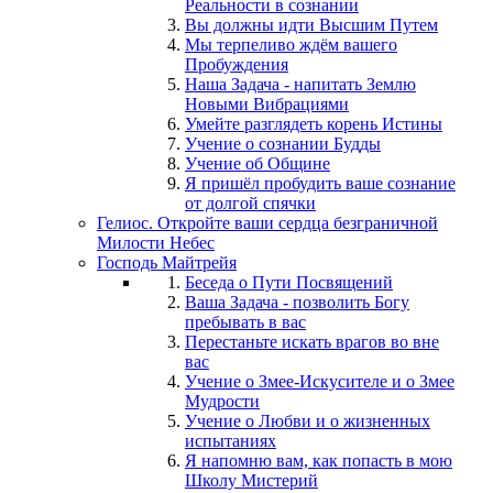
Реальности в сознании
Вы должны идти Высшим Путем
Мы терпеливо ждём вашего
Пробуждения
Наша Задача - напитать Землю
Новыми Вибрациями
Умейте разглядеть корень Истины
Учение о сознании Будды
Учение об Общине
Я пришёл пробудить ваше сознание
от долгой спячки
Гелиос. Откройте ваши сердца безграничной
Милости Небес
Господь Майтрейя
Беседа о Пути Посвящений
Ваша Задача - позволить Богу
пребывать в вас
Перестаньте искать врагов во вне
вас
Учение о Змее-Искусителе и о Змее
Мудрости
Учение о Любви и о жизненных
испытаниях
Я напомню вам, как попасть в мою
Школу Мистерий