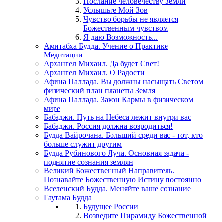
Послание человечеству Земли
Услышьте Мой Зов
Чувство борьбы не является
Божественным чувством
Я даю Возможность...
Амитабха Будда. Учение о Практике
Медитации
Архангел Михаил. Да будет Свет!
Архангел Михаил. О Радости
Афина Паллада. Вы должны насыщать Светом
физический план планеты Земля
Афина Паллада. Закон Кармы в физическом
мире
Бабаджи. Путь на Небеса лежит внутри вас
Бабаджи. Россия должна возродиться!
Будда Вайрочана. Больший среди вас - тот, кто
больше служит другим
Будда Рубинового Луча. Основная задача -
поднятие сознания землян
Великий Божественный Направитель.
Познавайте Божественную Истину постоянно
Вселенский Будда. Меняйте ваше сознание
Гаутама Будда
Будущее России
Возведите Пирамиду Божественной