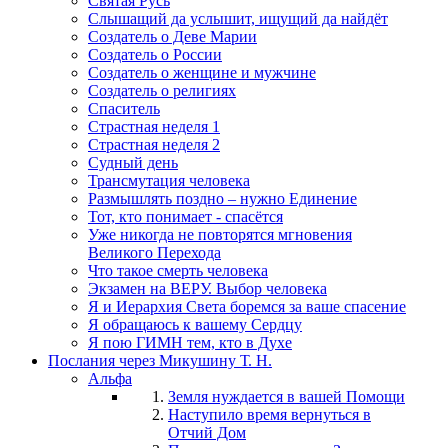
Святая Русь
Слышащий да услышит, ищущий да найдёт
Создатель о Деве Марии
Создатель о России
Создатель о женщине и мужчине
Создатель о религиях
Спаситель
Страстная неделя 1
Страстная неделя 2
Судный день
Трансмутация человека
Размышлять поздно – нужно Единение
Тот, кто понимает - спасётся
Уже никогда не повторятся мгновения
Великого Перехода
Что такое смерть человека
Экзамен на ВЕРУ. Выбор человека
Я и Иерархия Света боремся за ваше спасение
Я обращаюсь к вашему Сердцу
Я пою ГИМН тем, кто в Духе
Послания через Микушину Т. Н.
Альфа
Земля нуждается в вашей Помощи
Наступило время вернуться в
Отчий Дом