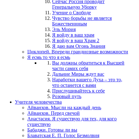
Сейчас Россия проводит
Генеральную Уборку
Учение о Свободе
Чувство борьбы не является
Божественнным
Эль Мория
Я войду в ваш храм
Я войду в ваш Храм 2
Я даю вам Огонь Знания
Циклопей. Впереди грандиозные возможности
Я есмь то что я есмь
Вы должны обратиться к Высшей
части самих себя
Дальние Миры ждут вас
Наработки вашего Духа – это то,
что останется с вами
Прислушивайтесь к себе
Розовый путь
Учителя человечества
Айванхов. Мысли на каждый день
Айванхов. Перед свечой
Анастасия. Я существую для тех, для кого
существую
Бабаджи. Готовы ли вы
Блаватская Е. П. Голос Безмолвия