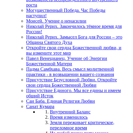
роста
Могущественный Победа. Час Победы
наступил!
Моисей. Учение о ненасилии
Николай Рерих. Закончилось тёмное время для
России!
Николай Рерих. Замысел Бога для России – это
Община Святого Духа
Откройте свои сердца Божественной любви, и
вы измените этот мир
Павел Венецианец. Учение об Энергии
Божественной Матери
Падма Самбхава. Весь смысл молитвенной
практики - в возвышении вашего сознания
Присутствие Безусловной Любви. Откройте
свои сердца Божественной Любви
Присутствие Единого. Мы все едины и имеем
общий Исток
Саи Баба. Единая Религия Любви
Санат Кумара
Внутренний Баланс
Время изменилось
Земля переживает критическое,
переломное время