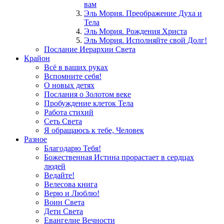
вам
Эль Мория. Преображение Духа и
Тела
Эль Мория. Рождения Христа
Эль Мория. Исполняйте свой Долг!
Послание Иерархии Света
Крайон
Всё в ваших руках
Вспомните себя!
О новых детях
Послания о Золотом веке
Пробуждение клеток Тела
Работа стихий
Сеть Света
Я обращаюсь к тебе, Человек
Разное
Благодарю Тебя!
Божественная Истина прорастает в сердцах
людей
Ведайте!
Велесова книга
Верю и Люблю!
Воин Света
Дети Света
Евангелие Вечности