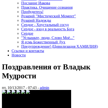
Послание Иакова
Практика. Очищение сознания
Пробудитесь!
Розарий "Мистический Момент"
Розарий Надежды
Сердце - Хрустальный сосуд
Сердце - вход в реальность Бога
Сердце
"Услышьте, люди, Слово Моё..."
Я есмь Божественный Дух
Предупреждение! (Цивилизация ХАМИЛИЯ)
Ссылки и контакты
Новости
Поздравления от Владык
Мудрости
пт, 10/13/2017 - 07:43 -
admin