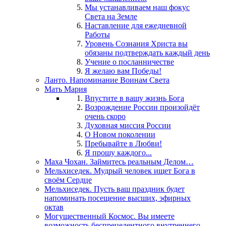
Мы устанавливаем наш фокус
Света на Земле
Наставление для ежедневной
Работы
Уровень Сознания Христа вы
обязаны подтверждать каждый день
Учение о посланничестве
Я желаю вам Победы!
Ланто. Напоминание Воинам Света
Мать Мария
Впустите в вашу жизнь Бога
Возрождение России произойдёт
очень скоро
Духовная миссия России
О Новом поколении
Пребывайте в Любви!
Я прошу каждого...
Маха Чохан. Займитесь реальным Делом…
Мельхиседек. Мудрый человек ищет Бога в
своём Сердце
Мельхиседек. Пусть ваш праздник будет
напоминать посещение высших, эфирных
октав
Могущественный Космос. Вы имеете
возможность беспрецедентного внутреннего