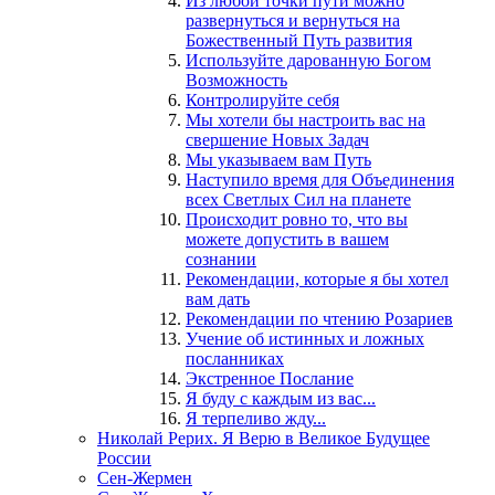
Из любой точки пути можно
развернуться и вернуться на
Божественный Путь развития
Используйте дарованную Богом
Возможность
Контролируйте себя
Мы хотели бы настроить вас на
свершение Новых Задач
Мы указываем вам Путь
Наступило время для Объединения
всех Светлых Сил на планете
Происходит ровно то, что вы
можете допустить в вашем
сознании
Рекомендации, которые я бы хотел
вам дать
Рекомендации по чтению Розариев
Учение об истинных и ложных
посланниках
Экстренное Послание
Я буду с каждым из вас...
Я терпеливо жду...
Николай Рерих. Я Верю в Великое Будущее
России
Сен-Жермен